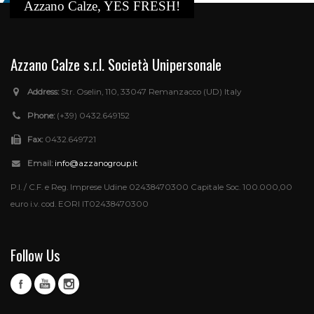
Azzano Calze, YES FRESH!
Azzano Calze s.r.l. Società Unipersonale
Address:
Str. Oselin, 110, 33047 Remanzacco (UD) Italy
Phone:
(+39) 0432.649152
Fax:
0432.649721
Email:
info@azzanogroup.it
P.I. / C.F. e Reg. Imprese Udine 02438470300 Capitale Soc. 100.000,00
euro i.v. cod. EORI IT02438470300
Follow Us